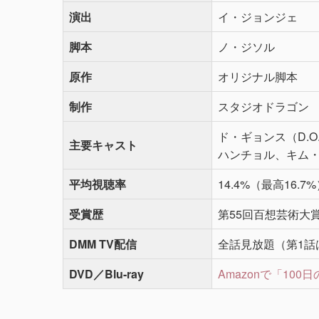
演出
イ・ジョンジェ
脚本
ノ・ジソル
原作
オリジナル脚本
制作
スタジオドラゴン
ド・ギョンス（D.
主要キャスト
ハンチョル、キム
平均視聴率
14.4%（最高16.7
受賞歴
第55回百想芸術大賞
DMM TV配信
全話見放題（第1話
DVD／Blu-ray
Amazonで「10