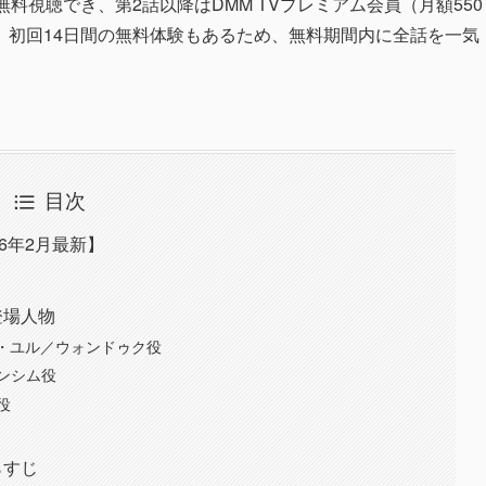
料視聴でき、第2話以降はDMM TVプレミアム会員（月額550
。初回14日間の無料体験もあるため、無料期間内に全話を一気
目次
6年2月最新】
登場人物
 イ・ユル／ウォンドゥク役
ホンシム役
役
らすじ