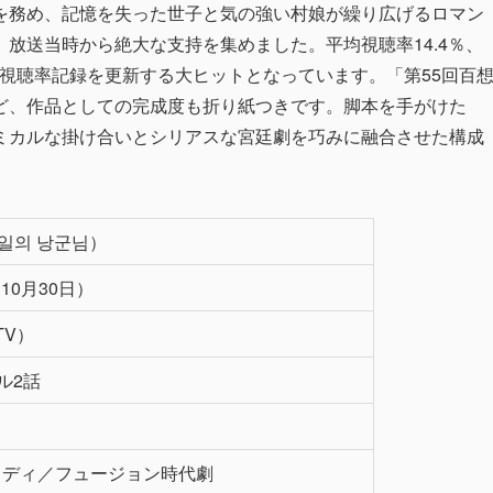
演を務め、記憶を失った世子と気の強い村娘が繰り広げるロマン
放送当時から絶大な支持を集めました。平均視聴率14.4％、
歴代視聴率記録を更新する大ヒットとなっています。「第55回百
ど、作品としての完成度も折り紙つきです。脚本を手がけた
ミカルな掛け合いとシリアスな宮廷劇を巧みに融合させた構成
일의 낭군님）
〜10月30日）
TV）
ル2話
メディ／フュージョン時代劇