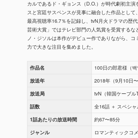
カルであるド・ギョンス（D.O.）が時代劇初主
スと宮廷サスペンスが見事に融合した作品として、
最高視聴率16.7％を記録し、tvN月火ドラマの
芸術大賞」ではテレビ部門の人気賞を受賞するな
ノ・ジソルは本作がデビュー作でありながら、コ
力で大きな注目を集めました。
作品名
100日の郎君様（백
放送年
2018年（9月10日
放送局
tvN（韓国ケーブル
話数
全16話 ＋ スペシャ
1話あたりの放送時間
約67〜85分
ジャンル
ロマンティックコ