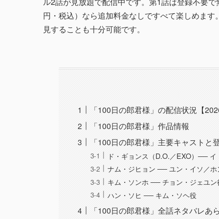
ル2話が見放題で配信中です。第1話は登録不要で無
円・税込）なら追加料金なしですべて楽しめます
見することも十分可能です。
「100日の郎君様」の配信状況【202
「100日の郎君様」作品情報
「100日の郎君様」主要キャストと
ド・ギョンス（D.O.／EXO）──
ナム・ジヒョン ── ユン・イソ／
キム・ソンホ ── チョン・ジェユン
ハン・ソヒ ── キム・ソヘ役
「100日の郎君様」全話ネタバレあ