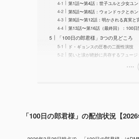
第1話〜第4話：世子ユルと少女ユ
第5話〜第8話：ウォンドゥクとホ
第9話〜第12話：明かされる真実と
第13話〜第16話（最終回）：10
「100日の郎君様」3つの見どころ
ド・ギョンスの圧巻の二面性演技
笑いと涙が絶妙に共存するフュージ
「100日の郎君様」の配信状況【202
2026年2月28日時点で、「100日の郎君様」は