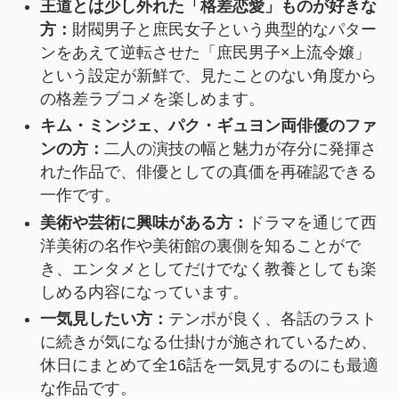
王道とは少し外れた「格差恋愛」ものが好きな
方：
財閥男子と庶民女子という典型的なパター
ンをあえて逆転させた「庶民男子×上流令嬢」
という設定が新鮮で、見たことのない角度から
の格差ラブコメを楽しめます。
キム・ミンジェ、パク・ギュヨン両俳優のファ
ンの方：
二人の演技の幅と魅力が存分に発揮さ
れた作品で、俳優としての真価を再確認できる
一作です。
美術や芸術に興味がある方：
ドラマを通じて西
洋美術の名作や美術館の裏側を知ることがで
き、エンタメとしてだけでなく教養としても楽
しめる内容になっています。
一気見したい方：
テンポが良く、各話のラスト
に続きが気になる仕掛けが施されているため、
休日にまとめて全16話を一気見するのにも最適
な作品です。