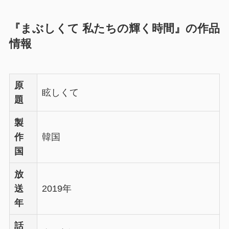
『まぶしくて 私たちの輝く時間』の作品
情報
原
眩しくて
題
製
作
韓国
国
放
送
2019年
年
話