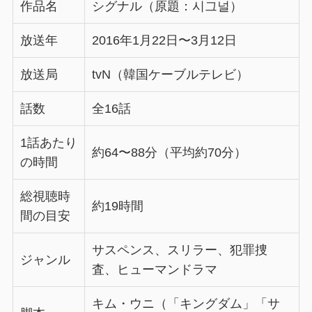
作品名
シグナル（原題：시그널）
放送年
2016年1月22日〜3月12日
放送局
tvN（韓国ケーブルテレビ）
話数
全16話
1話あたり
約64〜88分（平均約70分）
の時間
総視聴時
約19時間
間の目安
サスペンス、スリラー、犯罪捜
ジャンル
査、ヒューマンドラマ
キム・ウニ（「キングダム」「サ