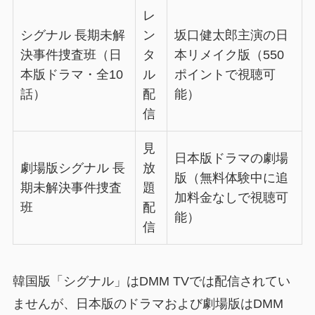
レ
シグナル 長期未解
ン
坂口健太郎主演の日
決事件捜査班（日
タ
本リメイク版（550
本版ドラマ・全10
ル
ポイントで視聴可
話）
配
能）
信
見
日本版ドラマの劇場
劇場版シグナル 長
放
版（無料体験中に追
期未解決事件捜査
題
加料金なしで視聴可
班
配
能）
信
韓国版「シグナル」はDMM TVでは配信されてい
ませんが、日本版のドラマおよび劇場版はDMM