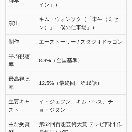
脚本
イン」）
キム・ウォンソク（「未生（ミセ
演出
ン）」「僕の仕事場」）
制作
エーストーリー / スタジオドラゴン
平均視聴
8.8%（全国基準）
率
最高視聴
12.5%（最終回・第16話）
率
主要キャ
イ・ジェフン、キム・ヘス、チ
スト
ョ・ジヌン
主な受賞
第52回百想芸術大賞 テレビ部門 作