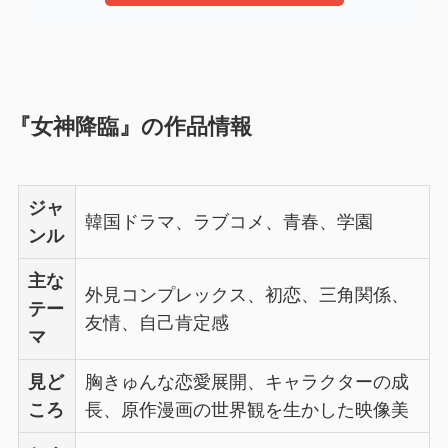
『女神降臨』の作品情報
ジャ
韓国ドラマ、ラブコメ、青春、学園
ンル
主な
外見コンプレックス、初恋、三角関係、
テー
友情、自己肯定感
マ
見ど
胸きゅんな恋愛展開、キャラクターの成
ころ
長、原作漫画の世界観を生かした映像美