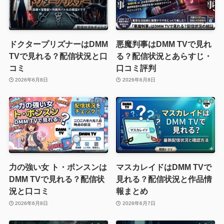
ドクタープリズナーはDMM
悪魔判事はDMM TVで見れ
TVで見れる？配信状況と口
る？配信状況とあらすじ・
コミ
口コミ評判
2026年6月8日
2026年6月8日
力の強い女 ト・ボンスンは
マスカレイドはDMM TVで
DMM TVで見れる？配信状
見れる？配信状況と作品情
況と口コミ
報まとめ
2026年6月8日
2026年6月7日