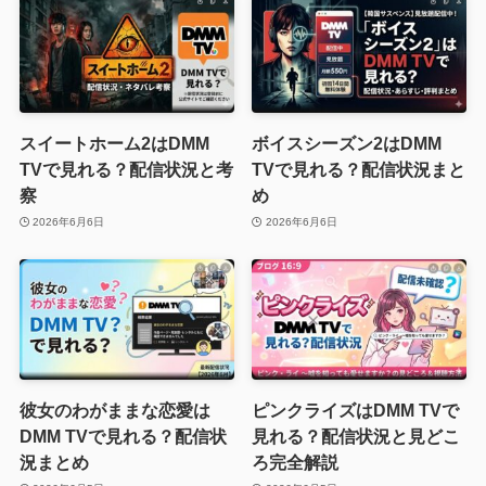
スイートホーム2はDMM
ボイスシーズン2はDMM
TVで見れる？配信状況と考
TVで見れる？配信状況まと
察
め
2026年6月6日
2026年6月6日
彼女のわがままな恋愛は
ピンクライズはDMM TVで
DMM TVで見れる？配信状
見れる？配信状況と見どこ
況まとめ
ろ完全解説