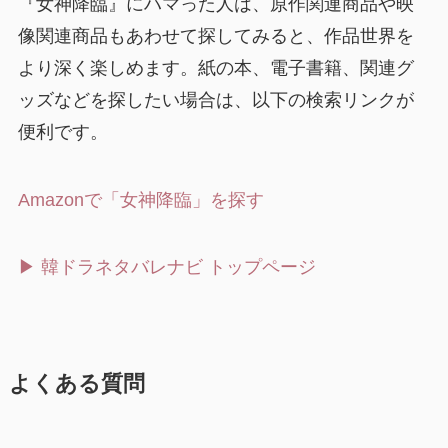
『女神降臨』にハマった人は、原作関連商品や映
像関連商品もあわせて探してみると、作品世界を
より深く楽しめます。紙の本、電子書籍、関連グ
ッズなどを探したい場合は、以下の検索リンクが
便利です。
Amazonで「女神降臨」を探す
▶ 韓ドラネタバレナビ トップページ
よくある質問