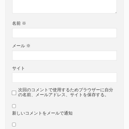
名前
※
メール
※
サイト
次回のコメントで使用するためブラウザーに自分
の名前、メールアドレス、サイトを保存する。
新しいコメントをメールで通知