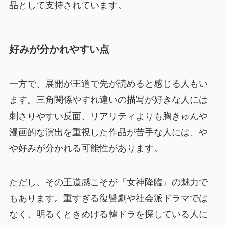
品として支持されています。
好みが分かれやすい点
一方で、展開が王道で先が読めると感じる人もい
ます。三角関係やすれ違いの描写が好きな人には
刺さりやすい反面、リアリティよりも胸きゅんや
漫画的な演出を重視した作品が苦手な人には、や
や好みが分かれる可能性があります。
ただし、その王道感こそが『女神降臨』の魅力で
もあります。重すぎる復讐劇や社会派ドラマでは
なく、明るくときめける韓ドラを探している人に