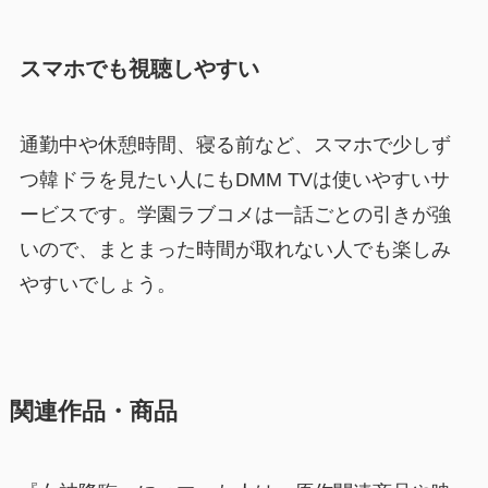
スマホでも視聴しやすい
通勤中や休憩時間、寝る前など、スマホで少しず
つ韓ドラを見たい人にもDMM TVは使いやすいサ
ービスです。学園ラブコメは一話ごとの引きが強
いので、まとまった時間が取れない人でも楽しみ
やすいでしょう。
関連作品・商品