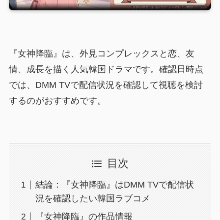
『女神降臨』は、外見コンプレックスと恋、友
情、成長を描く人気韓国ドラマです。確認日時点
では、DMM TVで配信状況を確認して視聴を検討
するのがおすすめです。
目次
結論：『女神降臨』はDMM TVで配信状
況を確認したい韓国ラブコメ
『女神降臨』の作品情報