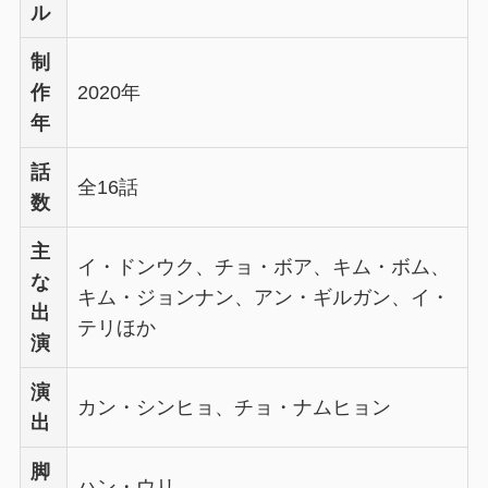
ル
制
作
2020年
年
話
全16話
数
主
イ・ドンウク、チョ・ボア、キム・ボム、
な
キム・ジョンナン、アン・ギルガン、イ・
出
テリほか
演
演
カン・シンヒョ、チョ・ナムヒョン
出
脚
ハン・ウリ