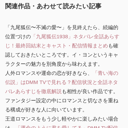
関連作品・あわせて読みたい記事
「九尾狐伝〜不滅の愛〜」を見終えたら、続編的
位置づけの
「九尾狐伝1938」ネタバレ全話あらす
じ！最終回結末とキャスト・配信情報まとめ
も確
認しておきたいところです。イ・ヨンというキャ
ラクターの魅力を別角度から味わえます。
人外ロマンスや運命の恋が好きなら、
「青い海の
伝説」はDMM TVで見れる？配信状況と全話ネタ
バレあらすじを徹底解説
も相性が良い作品です。
ファンタジー設定の中にロマンスと切なさを重ね
る構成が好きな人に向いています。
王道ロマンスをもう少し軽やかに楽しみたい場合
は、
「運命のように君を愛してる」DMM TV配信