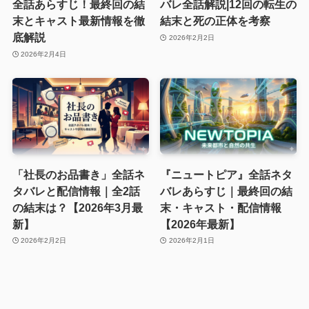
全話あらすじ！最終回の結
バレ全話解説|12回の転生の
末とキャスト最新情報を徹
結末と死の正体を考察
底解説
2026年2月2日
2026年2月4日
「社長のお品書き」全話ネ
『ニュートピア』全話ネタ
タバレと配信情報｜全2話
バレあらすじ｜最終回の結
の結末は？【2026年3月最
末・キャスト・配信情報
新】
【2026年最新】
2026年2月2日
2026年2月1日